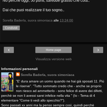
No perché oggi, 50 punti, sarebbe grasso che cola..
Dai che puoi realizzare il tuo sogno..
Sorella Baderla, suora simoniaca
alle
13:24:00
Condividi
‹
›
Home page
Visualizza versione web
Informazioni personali
Sorella Baderla, suora simoniaca
"E' dura amare un uomo quando ne hai già sposati 11. Piú
le riserve". "Tutto sommato credo che - anche se proprio
non riesco ad ammetterlo - sono felice di avere dei difetti,
perchè se non li avessi sarei infelice nella vita " (Io - Tema di 4
elementare "Come ti vedi allo specchio?").
Sono passati xx anni ma la penso sempre così, quindi perchè