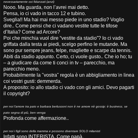
necessariamente coi fidanzati (anzi)
Nooo. Ma guarda, non l’avrei mai detto.
Pensa, io ci vado in tacco 12 e tubino.
Sveglia!! Ma hai mai messo piede in uno stadio? Voglio
dire.. Come pensi che ci vadano vestite tutte le tifose
d’Italia? Come ad Arcore?
Poi che minchia vuol dire “vestite da stadio”? Io ci vado
griffata dalla testa ai piedi, scelgo perfino le mutande. Ma
sono pur sempre jeans, felpe, magliette e scarpe da tennis.
Abiti da stadio appunto. Certo, ci vuole gusto.. Che io ho; tu
– a giudicare da come ti conci in tv – parecchio, ma
parecchio meno.
Probabilmente la "vostra" regola è un abbigliamento in linea
coi vostri gusti: demmerda.
A proposito: io allo stadio ci vado con gli amici. Devo pagarti
il copyright?
per noi l’amore tra pato e barbara berlusconi non è ne amore nè gossip: è business. se
pato segna di più, ben venga
Profonda come affermazione..
per noi i figli sono della mamma e possono diventare SOLO milanisti
Infatti sono INTERISTA. Come papà.