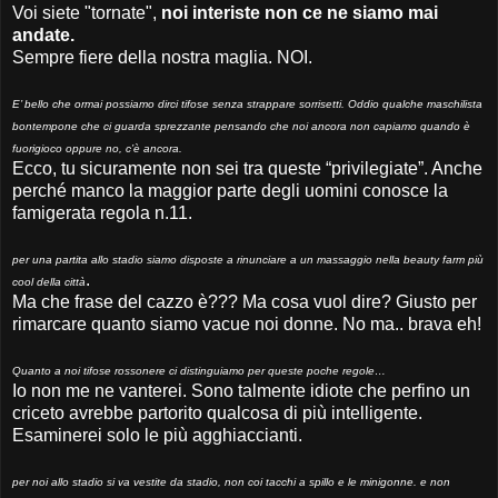
Voi siete "tornate",
noi interiste non ce ne siamo mai
andate.
Sempre fiere della nostra maglia. NOI.
E’ bello che ormai possiamo dirci tifose senza strappare sorrisetti. Oddio qualche maschilista
bontempone che ci guarda sprezzante pensando che noi ancora non capiamo quando è
fuorigioco oppure no, c’è ancora.
Ecco, tu sicuramente non sei tra queste “privilegiate”. Anche
perché manco la maggior parte degli uomini conosce la
famigerata regola n.11.
per una partita allo stadio siamo disposte a rinunciare a un massaggio nella beauty farm più
.
cool della città
Ma che frase del cazzo è??? Ma cosa vuol dire? Giusto per
rimarcare quanto siamo vacue noi donne. No ma.. brava eh!
Quanto a noi tifose rossonere ci distinguiamo per queste poche regole…
Io non me ne vanterei. Sono talmente idiote che perfino un
criceto avrebbe partorito qualcosa di più intelligente.
Esaminerei solo le più agghiaccianti.
per noi allo stadio si va vestite da stadio, non coi tacchi a spillo e le minigonne. e non