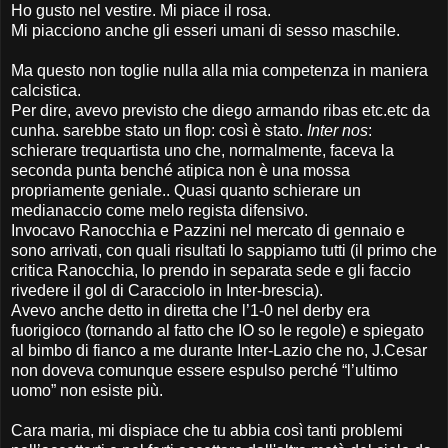
Ho gusto nel vestire. Mi piace il rosa.
Mi piacciono anche gli esseri umani di sesso maschile.
Ma questo non toglie nulla alla mia competenza in maniera
calcistica.
Per dire, avevo previsto che diego armando ribas etc.etc da
cunha. sarebbe stato un flop: così è stato.
Inter nos
:
schierare trequartista uno che, normalmente, faceva la
seconda punta benché atipica non è una mossa
propriamente geniale.. Quasi quanto schierare un
medianaccio come melo regista difensivo.
Invocavo Ranocchia e Pazzini nel mercato di gennaio e
sono arrivati, con quali risultati lo sappiamo tutti (il primo che
critica Ranocchia, lo prendo in separata sede e gli faccio
rivedere il gol di Caracciolo in Inter-brescia).
Avevo anche detto in diretta che l’1-0 nel derby era
fuorigioco (tornando al fatto che IO so le regole) e spiegato
al bimbo di fianco a me durante Inter-Lazio che no, J.Cesar
non doveva comunque essere espulso perché “l’ultimo
uomo” non esiste più.
Cara maria, mi dispiace che tu abbia così tanti problemi