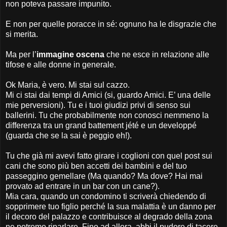
non poteva passare impunito.
E non per quelle poracce in sé: ognuno ha le disgrazie che
si merita.
Ma per l’
immagine oscena
che ne esce in relazione alle
tifose e alle donne in generale.
Ok Maria, è vero. Mi stai sul cazzo.
Mi ci stai dai tempi di Amici (si, guardo Amici. E’ una delle
mie perversioni). Tu e i tuoi giudizi privi di senso sui
ballerini. Tu che probabilmente non conosci nemmeno la
differenza tra un grand battement jété e un developpé
(guarda che se la sai è peggio eh!).
Tu che già mi avevi fatto girare i coglioni con quel post sui
cani che sono più ben accetti dei bambini e del tuo
passeggino gemellare (Ma quando? Ma dove? Hai mai
provato ad entrare in un bar con un cane?).
Mia cara, quando un condomino ti scriverà chiedendo di
sopprimere tuo figlio perché la sua malattia è un danno per
il decoro del palazzo e contribuisce al degrado della zona
ne potremo riparlare. Fino ad allora, abbi il pudore di tacere.