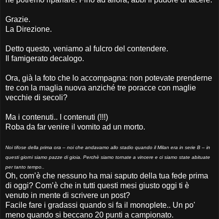
Grazie.
La Direzione.
Detto questo, veniamo al fulcro del contendere.
Il famigerato decalogo.
Ora, già la foto che lo accompagna: non potevate prenderne
tre con la maglia nuova anziché tre poracce con maglie
vecchie di secoli?
Ma i contenuti.. I contenuti (!!!)
Roba da far venire il vomito ad un morto.
Noi tifose della prima ora – noi che andavamo allo stadio quando il Milan era in serie B – in
questi giorni siamo pazze di gioia. Perchè siamo tornate a vincere e ci siamo state abituate
per tanto tempo..
Oh, com’è che nessuno ha mai saputo della tua fede prima
di oggi? Com’è che in tutti questi mesi giusto oggi ti è
venuto in mente di scrivere un post?
Facile fare i gradassi quando si fa il monoplete.. Un po'
meno quando si beccano 20 punti a campionato.