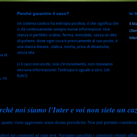
Perchè garantire il caos?
Io 
Un sistema caotico ha entropia positiva, il che significa che
Il M
ci dà continuamente sempre nuove informazioni. Una
Olim
stanza in perfetto ordine, ferma, immobile, senza un dito
Inte
di polvere, dove ogni cosa è precisamente al suo posto, è
una stanza lineare, statica, morta, priva di dinamiche,
,
senza vita.
ma di
Lì il caos non esiste, non c'è movimento, non riceviamo
nessuna informazione: l'entropia è uguale a zero. (cit.
Boh?)
h, mi
rchè noi siamo l'Inter e voi non siete un ca
n quanto viene aggiornato senza alcuna periodicità. Non può pertanto considerars
ettori nei commenti ad ogni post. Verranno cancellati i commenti ritenuti offensi