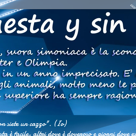
on siete un cazzo". (Io)
ista è facile, altri dove è doveroso e giorni dove 