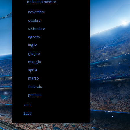
Bollettino medico
►
novembre
(8)
►
ottobre
(6)
►
settembre
(8)
►
agosto
(7)
►
luglio
(5)
►
giugno
(5)
►
maggio
(12)
►
aprile
(9)
►
marzo
(14)
►
febbraio
(9)
►
gennaio
(12)
►
2011
(102)
►
2010
(19)