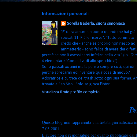
Informazioni personali
Sorella Baderla, suora simoniaca
"E' dura amare un uomo quando ne hai già
sposati 11. Piú le riserve". "Tutto sommato
credo che - anche se proprio non riesco ad
ammetterlo - sono felice di avere dei difetti
perchè se non li avessi sarei infelice nella vita " (Io - Te
4 elementare "Come ti vedi allo specchio?").
Sono passati xx anni ma la penso sempre così, quindi
perchè sprecarmi ed inventare qualcosa di nuovo?
Adoratrice e cultrice del trash sotto ogni sua forma. A
trovate a San Siro.. Solo se gioca l'Inter.
Visualizza il mio profilo completo
Pe
Questo blog non rappresenta una testata giornalistica i
7.03.2001.
L'autore non è responsabile per quanto pubblicato dai l