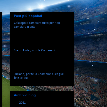
Post più popolari
Calciopoli: cambiare tutto per non
cambiare niente
Tutti insieme: Everybody Dive your body
Everybody Dive your body right 1997’s
back alright Oh my God they're back
again Black...
Siamo l'inter, non la Comaneci
Come diceva il buon il mago di Sanremo,
e come dicono le YoutuberZ fammmose,
“adesso parlo io”, perchè io inizio
solamente dove gli altri fi...
Luciano, per te la Champions League
finisce qui.
Archivio blog
►
2021
(1)