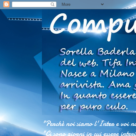
"Perchè noi siamo l'Inter e voi n
"Ci sono giorni in cui essere inter