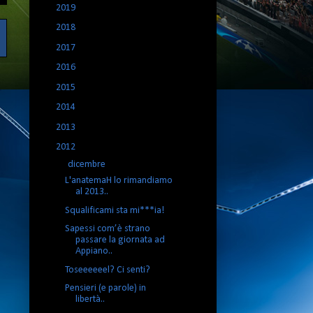
►
2019
(3)
►
2018
(2)
►
2017
(10)
►
2016
(9)
►
2015
(5)
►
2014
(11)
►
2013
(44)
▼
2012
(101)
▼
dicembre
(6)
L'anatemaH lo rimandiamo
al 2013..
Squalificami sta mi***ia!
Sapessi com’è strano
passare la giornata ad
Appiano..
Toseeeeeel? Ci senti?
Pensieri (e parole) in
libertà..