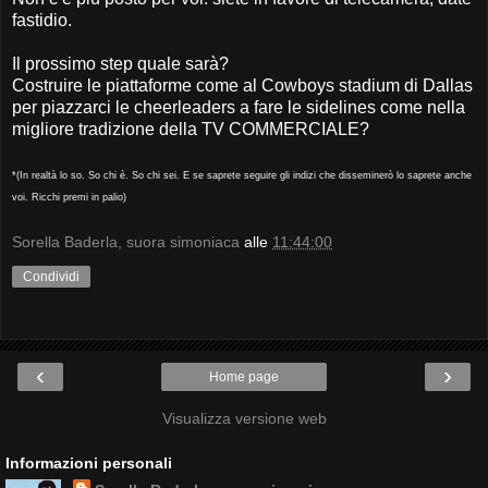
fastidio.
Il prossimo step quale sarà?
Costruire le piattaforme come al Cowboys stadium di Dallas
per piazzarci le cheerleaders a fare le sidelines come nella
migliore tradizione della TV COMMERCIALE?
*(In realtà lo so. So chi è. So chi sei. E se saprete seguire gli indizi che disseminerò lo saprete anche
voi. Ricchi premi in palio)
Sorella Baderla, suora simoniaca
alle
11:44:00
Condividi
‹
›
Home page
Visualizza versione web
Informazioni personali