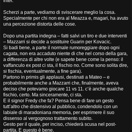
Inter.
Scherzi a parte, vediamo di sviscerare meglio la cosa.
Specialmente per chi non era al Meazza e, magari, ha avuto
una percezione distorta delle cose.
Dopo una partita indegna – fatti salvi un tiro e due interventi
– Mazzarri si decide a sostituire Guarin per Kovacic.
Si badi bene, a parte il normale rumoreggiare dopo ogni
cagata, non era accaduto niente di che nel corso della gara,
a differenza di altre volte (e sapete bene come la penso: il
vaffanculo ex post ci sta, il fischio no. Come sono solita dire,
si fischia, eventualmente, a fine gara).
Partono in primis gli applausi, destinati a Mateo – e
probabilmente anche a Mazzarri che, finalmente, aveva
deciso che potevamo giocare 11 vs 11. c’è anche qualche
fischio, certo. Ma sinceramente, ci sta.
E il signor Fredy che fa? Pensa bene di fare un gesto
tutt’altro che distensivo al pubblico, condendolo con un
labiale di maradoniana memoria, per esprimere il suo
dissenso al vergognoso trattamento subito.
Gesto per il quale, per inciso, chiederà scusa nel post-
partita. E questo è bene.