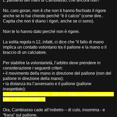
E parliamo del mani di Cambiasso, che ancora rido?
No, caro goran, non è che non ti hanno fischiato il rigore
anche se lo hai chiesto perchè “è il calcio” (come dire..
Capita che non ti diano i rigori, anche se ci sono).
Non te lo hanno dato perchè non è rigore.
La solita regola n.12, infatti, ci dice che “il fallo di mano
implica un contatto volontario tra il pallone e la mano o il
braccio di un calciatore.
Per stabilire la volontarietà, l’arbitro deve prendere in
considerazione i seguenti criteri:
• il movimento della mano in direzione del pallone (non del
pallone in direzione della mano);
• la distanza tra l’avversario e il pallone (pallone
inaspettato);
• la posizione della mano, che non implica necessariamente
che ci sia un’infrazione
Ora, Cambiasso cade all’indietro – di culo, insomma - e
“frana” sul pallone.