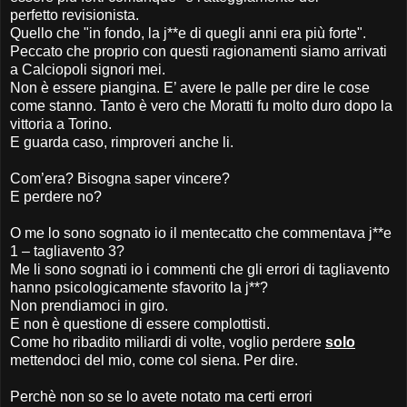
perfetto revisionista.
Quello che "in fondo, la j**e di quegli anni era più forte".
Peccato che proprio con questi ragionamenti siamo arrivati
a Calciopoli signori mei.
Non è essere piangina. E’ avere le palle per dire le cose
come stanno. Tanto è vero che Moratti fu molto duro dopo la
vittoria a Torino.
E guarda caso, rimproveri anche li.
Com’era? Bisogna saper vincere?
E perdere no?
O me lo sono sognato io il mentecatto che commentava j**e
1 – tagliavento 3?
Me li sono sognati io i commenti che gli errori di tagliavento
hanno psicologicamente sfavorito la j**?
Non prendiamoci in giro.
E non è questione di essere complottisti.
Come ho ribadito miliardi di volte, voglio perdere
solo
mettendoci del mio, come col siena. Per dire.
Perchè non so se lo avete notato ma certi errori