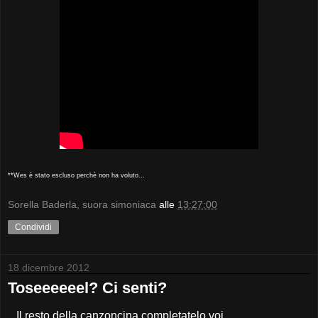
**Wes è stato escluso perchè non ha voluto...
Sorella Baderla, suora simoniaca
alle
13:27:00
Condividi
18 dicembre 2012
Toseeeeeel? Ci senti?
.. Il resto della canzoncina completatelo voi.