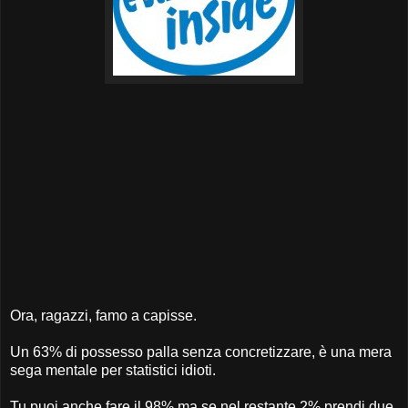
Ora, ragazzi, famo a capisse.
Un 63% di possesso palla senza concretizzare, è una mera
sega mentale per statistici idioti.
Tu puoi anche fare il 98% ma se nel restante 2% prendi due