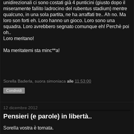
unidirezionali ci sono costati già 4 punticini (giusto dopo il
miseramente fallito ladrocino del rubentus stadium) mentre
qualcuno, in una sola partita, ne ha arraffati tre.. Ah no. Ma
loro son forti eh. Loro hanno un gioco. Loro sono una
squadra. Loro avrebbero segnato comunque eh! Perchè poi
oh..
Loro meritano!
Ma meritatemi sta minc**a!
Sorella Baderla, suora simoniaca
alle
11:53:00
Condividi
12 dicembre 2012
Pensieri (e parole) in libertà..
Sorella vostra è tornata.