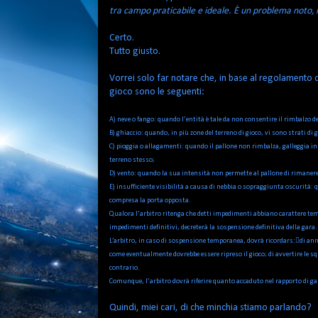
tra campo praticabile e ideale. È un problema noto, n
Certo.
Tutto giusto.
Vorrei solo far notare che, in base al regolamento d
gioco sono le seguenti:
A) neve o fango: quando l’entità è tale da non consentire il rimbalzo de
B) ghiaccio: quando, in più zone del terreno di gioco, vi sono strati di 
C) pioggia o allagamenti: quando il pallone non rimbalza, galleggia i
terreno stesso;
D) vento: quando la sua intensità non permette al pallone di rimanere 
E) insufficiente visibilità a causa di nebbia o sopraggiunta oscurità: 
compresa la porta opposta.
Qualora l’arbitro ritenga che detti impedimenti abbiano carattere temp
impedimenti definitivi, decreterà la sospensione definitiva della gara.
L’arbitro, in caso di sospensione temporanea, dovrà ricordars:di annot
come eventualmente dovrebbe essere ripreso il gioco; di avvertire le squ
contrario.
Comunque, l’arbitro dovrà riferire quanto accaduto nel rapporto di ga
Quindi, miei cari, di che minchia stiamo parlando?