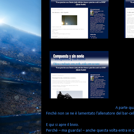
A parte qu
Finchè non se ne è lamentato l’allenatore del bar-ce
E qui si apre il bivio.
Perchè – ma guarda! – anche questa volta entra in c