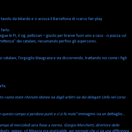
avolo da biliardo e si accusa il Barcellona di scarso fair-play.
 farlo.
ue le PI, il sig. pellizzari – giusto per tirarne fuori uno a caso - ci piazza sul
mittenza” dei catalani, riesumando perfino gli aspersores.
si catalani, l’orgoglio blaugrana e via discorrendo, trattando noi come i figli
efa.
to «sono state ritenute idonee sia dagli arbitri sia dai delegati Uefa nel corso
n questo campo si perdono punti e ci si fa male"
immagino sia un dettaglio...
 campo di mercoledì sera fosse a norma. Giorgio Marchetti, direttore delle
eali», spiega: «Il Meazza era praticabile, poi normale che ci sia una differenza