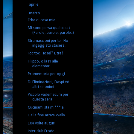
►
aprile
(9)
▼
marzo
(14)
Erba di casa mia..
Mi sono persa qualcosa?
(Parole, parole, parole..)
Stramaccioni per te.. Ho
ingaggiato stasera..
Toc toc.. Tosel? E tre!
Filippo, o la PI alle
elementari
Promemoria per oggi
Di Eliminazioni, Daspi ed
altri sinonimi
Piccolo vademecum per
questa sera
Cucinami sta mi***ia
E alla fine arriva Wally
104 volte auguri
Inter club Erode