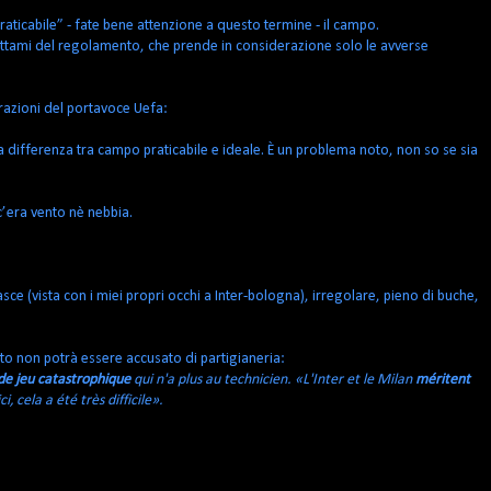
aticabile” - fate bene attenzione a questo termine - il campo.
 dettami del regolamento, che prende in considerazione solo le avverse
razioni del portavoce Uefa:
na differenza tra campo praticabile e ideale. È un problema noto, non so se sia
c’era vento nè nebbia.
fasce (vista con i miei propri occhi a Inter-bologna), irregolare, pieno di buche,
rto non potrà essere accusato di partigianeria:
 de jeu catastrophique
qui n'a plus au technicien. «L'Inter et le Milan
méritent
i, cela a été très difficile».