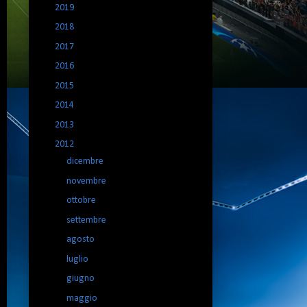
►
2019
(3)
►
2018
(2)
►
2017
(10)
►
2016
(9)
►
2015
(5)
►
2014
(11)
►
2013
(44)
▼
2012
(101)
►
dicembre
(6)
►
novembre
(8)
►
ottobre
(6)
►
settembre
(8)
►
agosto
(7)
►
luglio
(5)
►
giugno
(5)
►
maggio
(12)