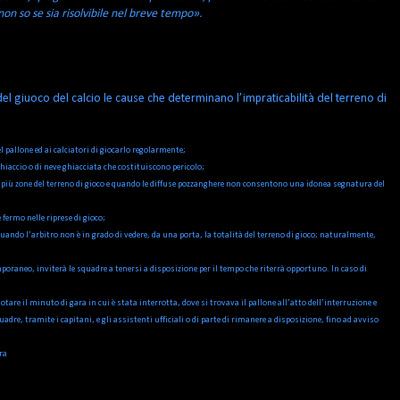
on so se sia risolvibile nel breve tempo».
el giuoco del calcio le cause che determinano l’impraticabilità del terreno di
l pallone ed ai calciatori di giocarlo regolarmente;
ghiaccio o di neve ghiacciata che costituiscono pericolo;
n più zone del terreno di gioco e quando le diffuse pozzanghere non consentono una idonea segnatura del
fermo nelle riprese di gioco;
quando l’arbitro non è in grado di vedere, da una porta, la totalità del terreno di gioco; naturalmente,
oraneo, inviterà le squadre a tenersi a disposizione per il tempo che riterrà opportuno. In caso di
are il minuto di gara in cui è stata interrotta, dove si trovava il pallone all’atto dell’interruzione e
adre, tramite i capitani, e gli assistenti ufficiali o di parte di rimanere a disposizione, fino ad avviso
ra