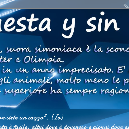
on siete un cazzo". (Io)
ista è facile, altri dove è doveroso e giorni dove 