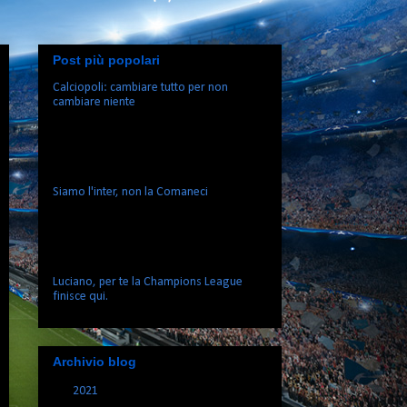
Post più popolari
Calciopoli: cambiare tutto per non
cambiare niente
Tutti insieme: Everybody Dive your body
Everybody Dive your body right 1997’s
back alright Oh my God they're back
again Black...
Siamo l'inter, non la Comaneci
Come diceva il buon il mago di Sanremo,
e come dicono le YoutuberZ fammmose,
“adesso parlo io”, perchè io inizio
solamente dove gli altri fi...
Luciano, per te la Champions League
finisce qui.
Archivio blog
►
2021
(1)