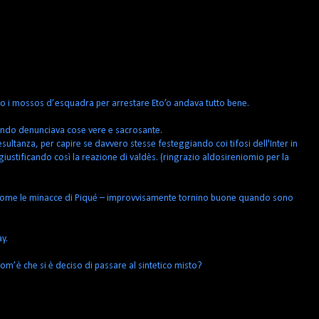
o i mossos d’esquadra per arrestare Eto’o andava tutto bene.
uando denunciava cose vere e sacrosante.
sultanza, per capire se davvero stesse festeggiando coi tifosi dell'Inter in
giustificando così la reazione di valdès. (ringrazio aldosireniomio per la
 – come le minacce di Piqué – improvvisamente tornino buone quando sono
y.
com’è che si è deciso di
passare al sintetico misto
?