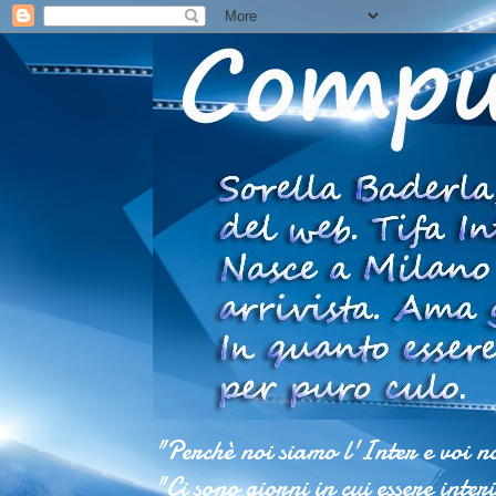
"Perchè noi siamo l'Inter e voi n
"Ci sono giorni in cui essere inter