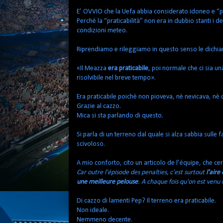
E’ OVVIO che la Uefa abbia considerato idoneo e “pr
Perchè la “praticabilità” non era in dubbio stanti i
condizioni meteo.
Riprendiamo e rileggiamo in questo senso le dichia
«Il Meazza
era praticabile
, poi normale che ci sia u
risolvibile nel breve tempo».
Era praticabile poichè non pioveva, nè nevicava, nè 
Grazie al cazzo.
Mica si sta parlando di questo.
Si parla di un terreno dal quale si alza sabbia sulle 
scivoloso.
A mio conforto, cito un articolo de l’équipe, che ce
Car outre l'épisode des penalties, c'est surtout
l'aire
une meilleure pelouse
. A chaque fois qu'on est venu ic
Di cazzo di lamenti Pep? Il terreno era praticabile.
Non ideale.
Nemmeno decente.