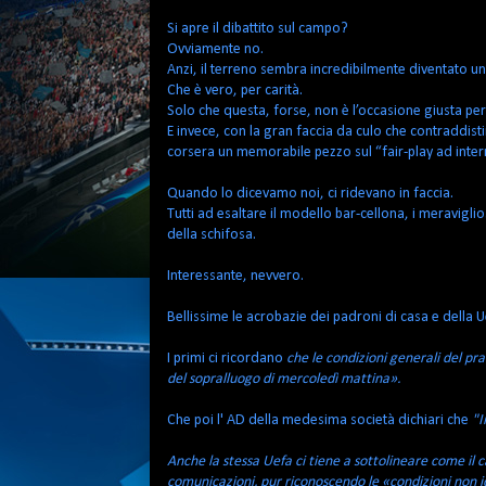
Si apre il dibattito sul campo?
Ovviamente no.
Anzi, il terreno sembra incredibilmente diventato un t
Che è vero, per carità.
Solo che questa, forse, non è l’occasione giusta per
E invece, con la gran faccia da culo che contraddisting
corsera un memorabile pezzo sul “fair-play ad inter
Quando lo dicevamo noi, ci ridevano in faccia.
Tutti ad esaltare il modello bar-cellona, i meraviglio
della schifosa.
Interessante, nevvero.
Bellissime le acrobazie dei padroni di casa e della U
I primi ci ricordano
che le condizioni generali del pra
del sopralluogo di mercoledì mattina».
Che poi l' AD della medesima società dichiari che
"I
Anche la stessa Uefa ci tiene a sottolineare come il
comunicazioni, pur riconoscendo le «condizioni non id