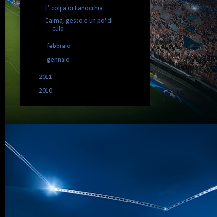
E’ colpa di Ranocchia
Calma, gesso e un po' di
culo
►
febbraio
(9)
►
gennaio
(12)
►
2011
(102)
►
2010
(19)