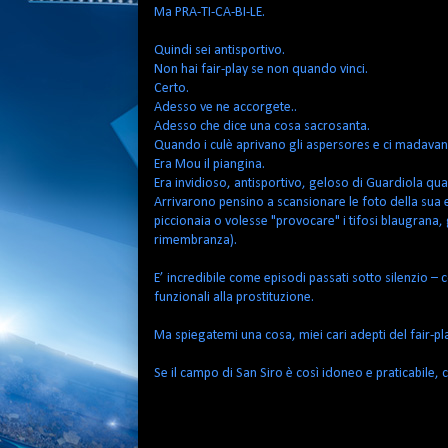
Ma PRA-TI-CA-BI-LE.
Quindi sei antisportivo.
Non hai fair-play se non quando vinci.
Certo.
Adesso ve ne accorgete..
Adesso che dice una cosa sacrosanta.
Quando i culè aprivano gli aspersores e ci madavan
Era Mou il piangina.
Era invidioso, antisportivo, geloso di Guardiola q
Arrivarono pensino a scansionare le foto della sua e
piccionaia o volesse "provocare" i tifosi blaugrana, 
rimembranza).
E’ incredibile come episodi passati sotto silenzio
funzionali alla prostituzione.
Ma spiegatemi una cosa, miei cari adepti del fair-pla
Se il campo di San Siro è così idoneo e praticabile, 