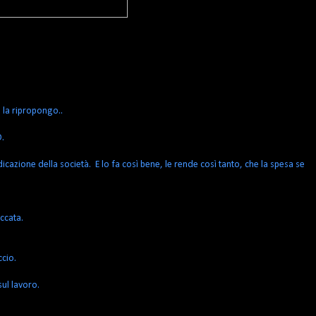
e la ripropongo..
O.
dicazione della società. E lo fa così bene, le rende così tanto, che la spesa se
ccata.
ccio.
sul lavoro.