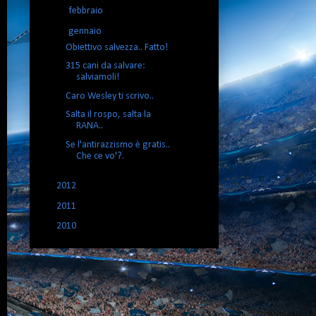
►
febbraio
(5)
▼
gennaio
(5)
Obiettivo salvezza.. Fatto!
315 cani da salvare:
salviamoli!
Caro Wesley ti scrivo..
Salta il rospo, salta la
RANA..
Se l'antirazzismo è gratis..
Che ce vo'?.
►
2012
(101)
►
2011
(102)
►
2010
(19)