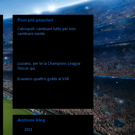
Post più popolari
Calciopoli: cambiare tutto per non
cambiare niente
Tutti insieme: Everybody Dive your body
Everybody Dive your body right 1997’s
back alright Oh my God they're back
again Black...
Luciano, per te la Champions League
finisce qui.
Eravamo quattro gobbi al VAR
Io non so da dove cominciare,
veramente. Cioè, lo saprei anche ma
vorrei evitare di pagare un avvocato… E’
indicativo, però, il titolo del...
Archivio blog
►
2021
(1)